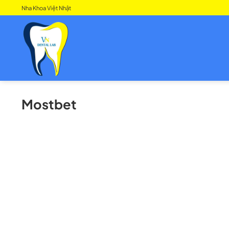
Skip
Nha Khoa Việt Nhật
to
content
Mostbet