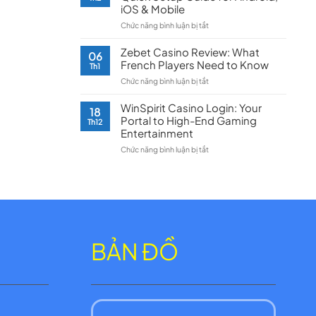
Profile
Top-
iOS & Mobile
Access
Tier
and
Destination
ở
Chức năng bình luận bị tắt
Security
for
Download
Superior
Betway
Zebet Casino Review: What
06
Gambling
in
French Players Need to Know
Th1
Entertainment
Tanzania
ở
Chức năng bình luận bị tắt
–
Zebet
Quick
Casino
Setup
WinSpirit Casino Login: Your
18
Review:
Guide
Portal to High-End Gaming
Th12
What
for
Entertainment
French
Android,
Players
iOS
ở
Chức năng bình luận bị tắt
Need
&
WinSpirit
to
Mobile
Casino
Know
Login:
Your
Portal
to
High-
End
BẢN ĐỒ
Gaming
Entertainment