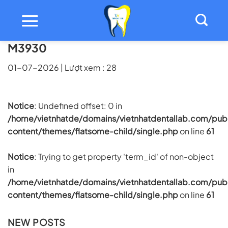
Skip
to
content
M3930
01-07-2026
|
Lượt xem : 28
Notice
: Undefined offset: 0 in
/home/vietnhatde/domains/vietnhatdentallab.com/pub
content/themes/flatsome-child/single.php
on line
61
Notice
: Trying to get property 'term_id' of non-object
in
/home/vietnhatde/domains/vietnhatdentallab.com/pub
content/themes/flatsome-child/single.php
on line
61
NEW POSTS