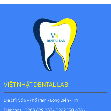
Mobile
Your
Know
Portal
to
High-
End
Gaming
Entertainment
VIỆT NHẬT DENTAL LAB
Địa chỉ: Số 6 - Phố Trạm - Long Biên - HN
Điện thoại: 0988.899.283- 0962.130.638 -