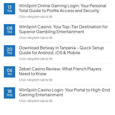
WinSpirit Online Gaming Login: Your Personal
13
Total Guide to Profile Access and Security
Th5
ở
Chức năng bình luận bị tắt
WinSpirit
Online
WinSpirit Casino: Your Top-Tier Destination for
08
Gaming
Superior Gambling Entertainment
Th3
Login:
ở
Chức năng bình luận bị tắt
Your
WinSpirit
Personal
Casino:
Download Betway in Tanzania – Quick Setup
Total
20
Your
Guide
Guide for Android, iOS & Mobile
Th2
Top-
to
ở
Chức năng bình luận bị tắt
Tier
Profile
Download
Destination
Access
Betway
Zebet Casino Review: What French Players
for
and
06
in
Superior
Need to Know
Security
Th1
Tanzania
Gambling
ở
Chức năng bình luận bị tắt
–
Entertainment
Zebet
Quick
Casino
WinSpirit Casino Login: Your Portal to High-End
Setup
18
Review:
Guide
Gaming Entertainment
Th12
What
for
ở
Chức năng bình luận bị tắt
French
Android,
WinSpirit
Players
iOS
Casino
Need
&
Login:
to