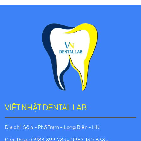
Mobile
Your
Know
Portal
to
High-
End
Gaming
Entertainment
VIỆT NHẬT DENTAL LAB
Địa chỉ: Số 6 - Phố Trạm - Long Biên - HN
Điện thoại: 0988.899.283- 0962.130.638 -